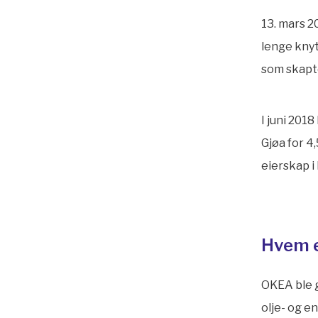
13. mars 2
lenge knyt
som skapt
I juni 201
Gjøa for 4
eierskap i
Hvem 
OKEA ble g
olje- og e