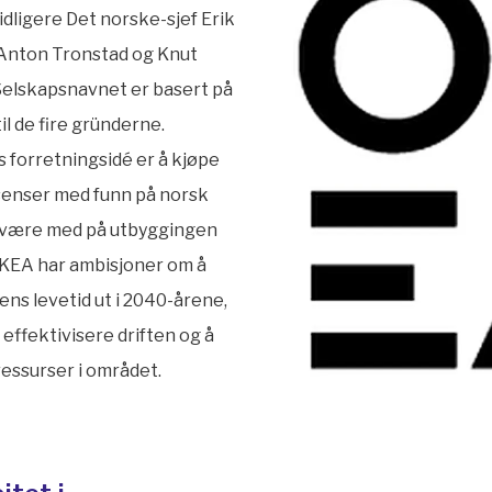
tidligere Det norske-sjef Erik
Anton Tronstad og Knut
Selskapsnavnet er basert på
til de fire gründerne.
 forretningsidé er å kjøpe
lisenser med funn på norsk
 være med på utbyggingen
OKEA har ambisjoner om å
ns levetid ut i 2040-årene,
effektivisere driften og å
ressurser i området.
new kids on the block,