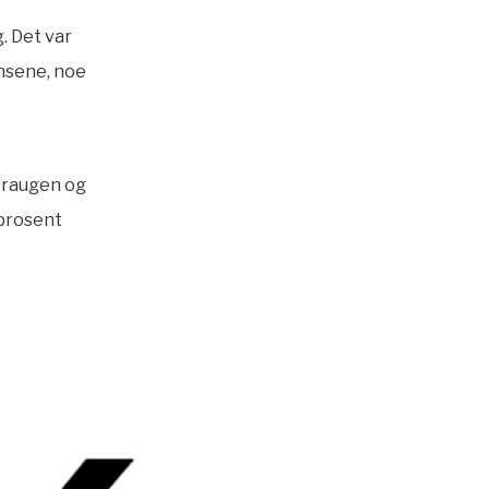
. Det var
ensene, noe
 Draugen og
 prosent