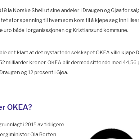
018 la Norske Shell ut sine andeler i Draugen og Gjøa for salg
tet stor spenning til hvem som kom til å kjøpe seg inn i lis
e uro både i organisasjonen og Kristiansund kommune.
8 ble det klart at det nystartede selskapet OKEA ville kjøpe
,52 milliarder kroner. OKEA blir dermed sittende med 44,56
 Draugen og 12 prosent i Gjøa.
er OKEA?
runnlagt i 2015 av tidligere
nergiminister Ola Borten