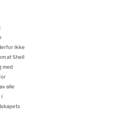
t
e
derfor ikke
om at Shell
og med
for
av alle
 i
elskapets