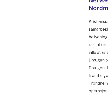
Nervøs
Nordm
Kristiansu
samarbeid 
betydning 
rart at or
ville ut a
Draugen bl
Draugen i K
fremtidige
Trondheim,
operasjone