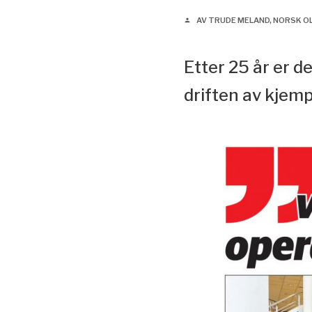
AV TRUDE MELAND, NORSK 
person
Etter 25 år er d
driften av kjem