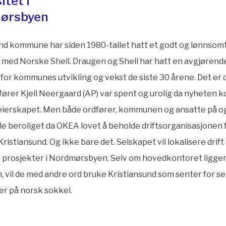
itet i
ørsbyen
nd kommune har siden 1980-tallet hatt et godt og lønnsom
med Norske Shell. Draugen og Shell har hatt en avgjørend
for kommunes utvikling og vekst de siste 30 årene. Det er 
dfører Kjell Neergaard (AP) var spent og urolig da nyheten k
v eierskapet. Men både ordfører, kommunen og ansatte på 
e beroliget da OKEA lovet å beholde driftsorganisasjonen 
ristiansund. Og ikke bare det. Selskapet vil lokalisere drift 
 prosjekter i Nordmørsbyen. Selv om hovedkontoret ligger
 vil de med andre ord bruke Kristiansund som senter for s
r på norsk sokkel.