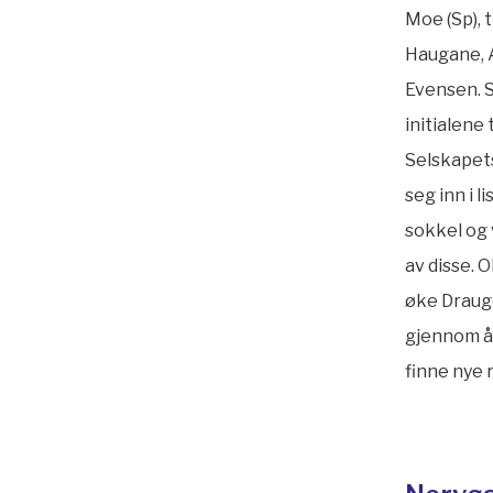
Moe (Sp), 
Haugane, 
Evensen. 
initialene 
Selskapets
seg inn i 
sokkel og
av disse. 
øke Drauge
gjennom å 
finne nye 