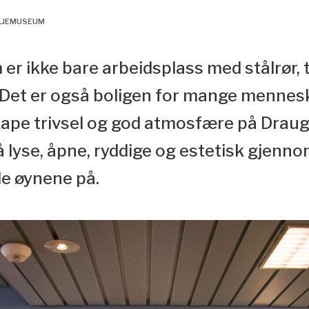
OLJEMUSEUM
 er ikke bare arbeidsplass med stålrør, 
Det er også boligen for mange mennesk
kape trivsel og god atmosfære på Drau
på lyse, åpne, ryddige og estetisk gjen
le øynene på.