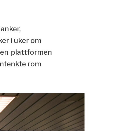
tanker,
er i uker om
gen-plattformen
nomtenkte rom