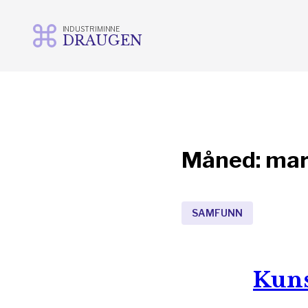
INDUSTRIMINNE
DRAUGEN
Gå
til
innhold
Måned:
mar
SAMFUNN
Kuns