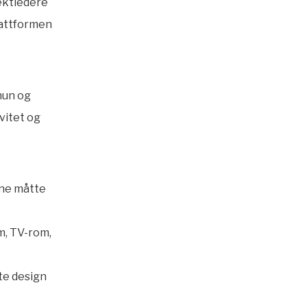
ektledere
lattformen
hun og
vitet og
rne måtte
om, TV-rom,
te design