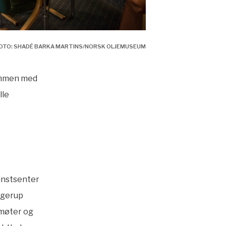
 FOTO: SHADÉ BARKA MARTINS/NORSK OLJEMUSEUM
ammen med
lle
unstsenter
agerup
 møter og