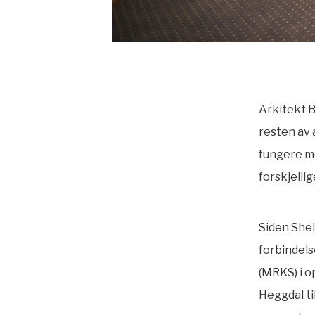
Arkitekt 
resten av 
fungere me
forskjelli
Siden Shel
forbindels
(MRKS) i o
Heggdal t