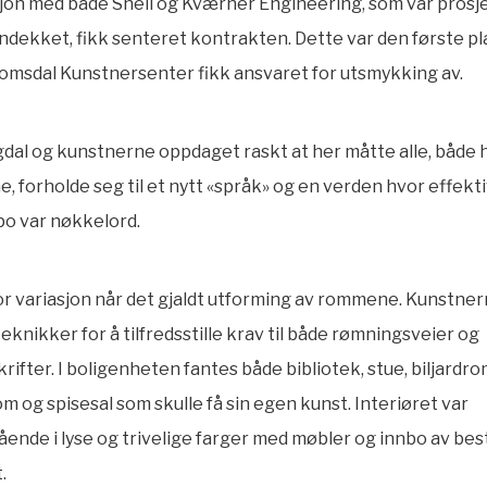
jon med både Shell og Kværner Engineering, som var prosj
dekket, fikk senteret kontrakten. Dette var den første p
omsdal Kunstnersenter fikk ansvaret for utsmykking av.
al og kunstnerne oppdaget raskt at her måtte alle, både 
, forholde seg til et nytt «språk» og en verden hvor effekti
po var nøkkelord.
or variasjon når det gjaldt utforming av rommene. Kunstne
teknikker for å tilfredsstille krav til både rømningsveier og
rifter. I boligenheten fantes både bibliotek, stue, biljardr
m og spisesal som skulle få sin egen kunst. Interiøret var
nde i lyse og trivelige farger med møbler og innbo av bes
.