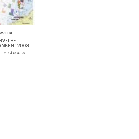
ØVELSE
ØVELSE
ANKEN" 2008
ELIG PÅ NORSK