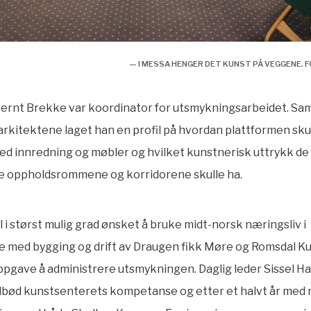
— I MESSA HENGER DET KUNST PÅ VEGGENE.
Bernt Brekke var koordinator for utsmykningsarbeidet. S
arkitektene laget han en profil på hvordan plattformen sku
d innredning og møbler og hvilket kunstnerisk uttrykk de
ge oppholdsrommene og korridorene skulle ha.
l i størst mulig grad ønsket å bruke midt-norsk næringsliv i
e med bygging og drift av Draugen fikk Møre og Romsdal K
ppgave å administrere utsmykningen. Daglig leder Sissel H
ilbød kunstsenterets kompetanse og etter et halvt år med