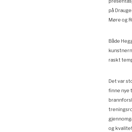
presentas
på Draugen
Møre og R
Både Heggd
kunstnerne
raskt tem
Det var st
finne nye 
brannforsk
treningsro
gjennomgåe
og kvalitet