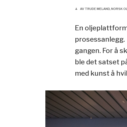
AV TRUDE MELAND, NORSK 
person
En oljeplattform
prosessanlegg. 
gangen. For å s
ble det satset 
med kunst å hvi