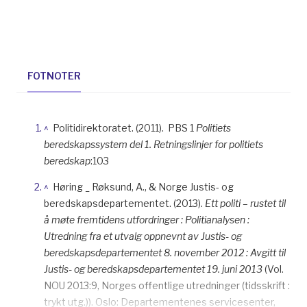
FOTNOTER
^
Politidirektoratet. (2011). PBS 1
Politiets
beredskapssystem del 1. Retningslinjer for politiets
beredskap
:103
^
Høring _ Røksund, A., & Norge Justis- og
beredskapsdepartementet. (2013).
Ett politi – rustet til
å møte fremtidens utfordringer : Politianalysen :
Utredning fra et utvalg oppnevnt av Justis- og
beredskapsdepartementet 8. november 2012 : Avgitt til
Justis- og beredskapsdepartementet 19. juni 2013
(Vol.
NOU 2013:9, Norges offentlige utredninger (tidsskrift :
trykt utg.)). Oslo: Departementenes servicesenter,