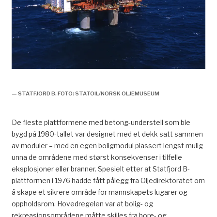
arkitektens rolle,
— STATFJORD B. FOTO: STATOIL/NORSK OLJEMUSEUM
De fleste plattformene med betong-understell som ble
bygd på 1980-tallet var designet med et dekk satt sammen
av moduler – med en egen boligmodul plassert lengst mulig
unna de områdene med størst konsekvenser i tilfelle
eksplosjoner eller branner. Spesielt etter at Statfjord B-
plattformen i 1976 hadde fått pålegg fra Oljedirektoratet om
å skape et sikrere område for mannskapets lugarer og
oppholdsrom. Hovedregelen var at bolig- og
rekreasjonsområdene måtte skilles fra bore- og