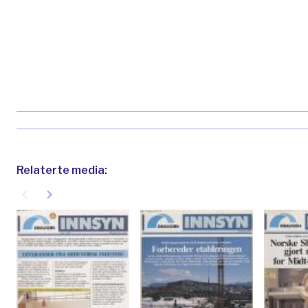
Relaterte media:
navigate_before
navigate_next