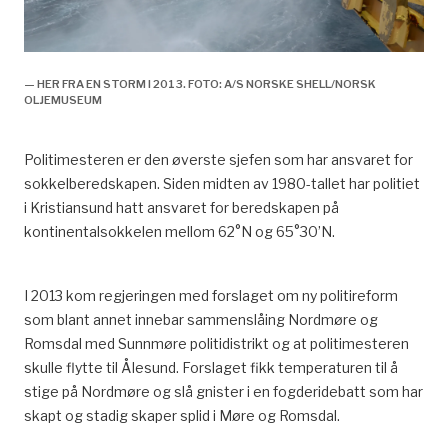
(trykt utg.)). Oslo: [Miljøverndept.].
^
Kronen, T. (1990).
Avfallsminimering og gjenvinning :
Utredning fra et utvalg oppnevnt ved kongelig resolusjon
— HER FRA EN STORM I 2013. FOTO: A/S NORSKE SHELL/NORSK
av 29. september 1989 ; avgitt til
OLJEMUSEUM
Miljøverndepartementet 3. desember 1990
(Vol. NOU
1990:28, Norges offentlige utredninger (tidsskrift :
trykt utg.)). Oslo: Forvaltningstjenestene, Statens
Politimesteren er den øverste sjefen som har ansvaret for
trykningskontor.
sokkelberedskapen. Siden midten av 1980-tallet har politiet
i Kristiansund hatt ansvaret for beredskapen på
^
Klikk her for å endre…
kontinentalsokkelen mellom 62°N og 65°30’N.
^
Norge Miljøverndepartementet. (1992).
Om tiltak for
reduserte avfallsmengder, økt gjenvinning og forsvarlig
I 2013 kom regjeringen med forslaget om ny politireform
avfallsbehandling
(Vol. Nr. 44 (1991-92), St.meld. …
som blant annet innebar sammenslåing Nordmøre og
(trykt utg.)). Oslo: [Miljøverndept.].
Romsdal med Sunnmøre politidistrikt og at politimesteren
skulle flytte til Ålesund. Forslaget fikk temperaturen til å
^
Gjerde, K., & Ivar Iks. (2016).
Sprenger grenser : Vann,
stige på Nordmøre og slå gnister i en fogderidebatt som har
avløp og renovasjon i regionens tjeneste
. Stavanger:
skapt og stadig skaper splid i Møre og Romsdal.
IVAR IKS i samarbeid med Wigestrand forl: 105.