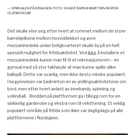
— GYMSALEN PÅ DRAUGEN. FOTO: SHADÉ BARKA MARTINS/NORSK
OLJEMUSEUM
Det skulle vise seg etter hvert at rommet mellom de store
bærebjelkene mellom hoveddekket og øvre
mezzaninedekk under boligkvarteret skulle by på en helt
spesiell mulighet for fritidsaktivitet. Ved
ikke
å installere et
mezzaninedekk kunne man få til et rekreasjonsrom – en
gymsal med så stor takhøyde at man kunne spille ulike
ballspill. Dette var uvanlig, men ikke desto mindre populært.
I begynnelsen var badminton en av yndlingsaktivitetene om
bord, men etter hvert avløst av innebandy, spinning og
volleyball. Bredden på plattformen ga i tillegg rom for en
skikkelig garderobe og ekstra rom til vekttrening. Et veldig
populært område på fritida som ikke var dagligdags på alle
plattformene i Nordsjøen.