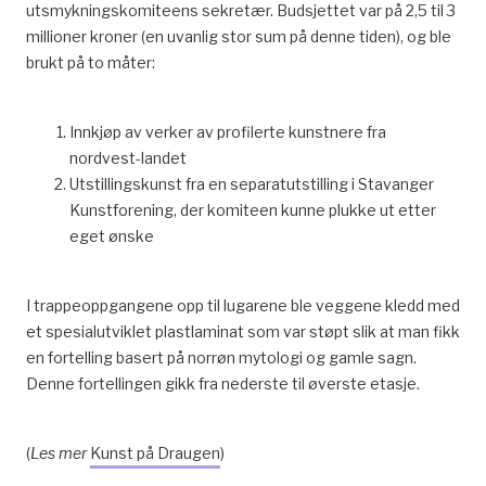
utsmykningskomiteens sekretær. Budsjettet var på 2,5 til 3
millioner kroner (en uvanlig stor sum på denne tiden), og ble
brukt på to måter:
Innkjøp av verker av profilerte kunstnere fra
nordvest-landet
Utstillingskunst fra en separatutstilling i Stavanger
Kunstforening, der komiteen kunne plukke ut etter
eget ønske
I trappeoppgangene opp til lugarene ble veggene kledd med
et spesialutviklet plastlaminat som var støpt slik at man fikk
en fortelling basert på norrøn mytologi og gamle sagn.
Denne fortellingen gikk fra nederste til øverste etasje.
(
Les mer
Kunst på Draugen
)