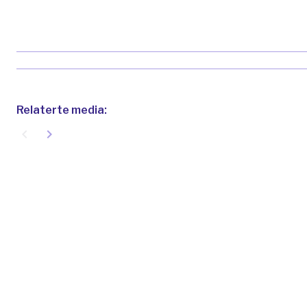
Relaterte media:
navigate_before
navigate_next