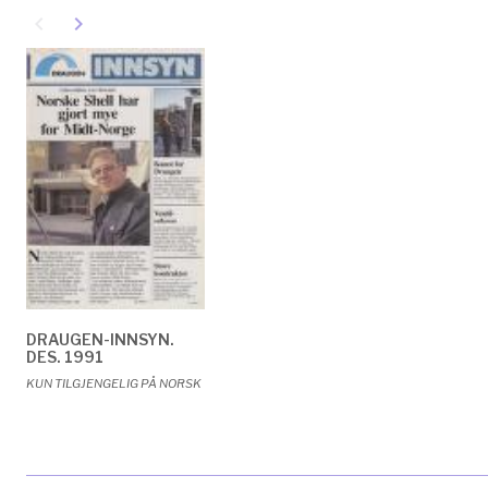
navigate_before
navigate_next
DRAUGEN-INNSYN.
DES. 1991
KUN TILGJENGELIG PÅ NORSK