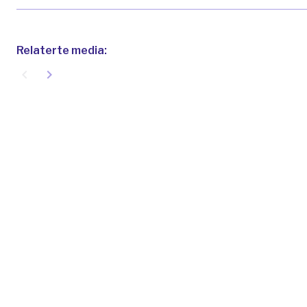
Relaterte media:
navigate_before
navigate_next