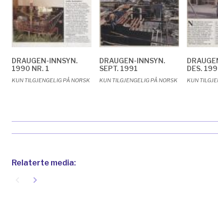
DRAUGEN-INNSYN.
DRAUGEN-INNSYN.
DRAUGEN
1990 NR. 1
SEPT. 1991
DES. 199
KUN TILGJENGELIG PÅ NORSK
KUN TILGJENGELIG PÅ NORSK
KUN TILGJ
Relaterte media:
navigate_before
navigate_next