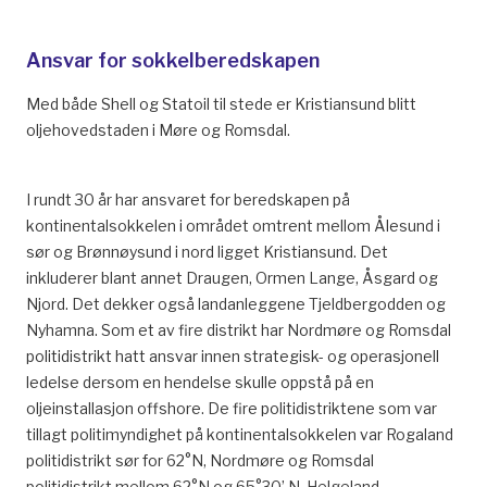
^
Shell Internt, nr. 2 1993. «Milliongevinst for Shell».
^
Heggdal, Sissel Hagerup. (1993)
Årbok for
Ansvar for sokkelberedskapen
Romsdalsmuseet og fiskerimuseet på Hjertøya 1993
.
Kystens flytende gallerier: 148-154
Med både Shell og Statoil til stede er Kristiansund blitt
oljehovedstaden i Møre og Romsdal.
^
Hoff, R. (1996). «Avlet I Synd Og Ondskap»:
En Sosial-
Og Rettshistorisk Undersøkelse Av Fødsler Utenfor
Ekteskap I Kristiansund 1742-1801
, Nr 13, VII, 189: 30–
I rundt 30 år har ansvaret for beredskapen på
31.
kontinentalsokkelen i området omtrent mellom Ålesund i
sør og Brønnøysund i nord ligget Kristiansund. Det
^
Hoff, R. (1996). «
Avlet I Synd Og Ondskap»: En Sosial-
inkluderer blant annet Draugen, Ormen Lange, Åsgard og
Og Rettshistorisk Undersøkelse Av Fødsler Utenfor
Njord. Det dekker også landanleggene Tjeldbergodden og
Ekteskap I Kristiansund 1742-1801,
Nr 13
, VII, 189: 31.
Nyhamna. Som et av fire distrikt har Nordmøre og Romsdal
^
Johnsen, A., Aass, E., & Kristiansunds historienemnd.
politidistrikt hatt ansvar innen strategisk- og operasjonell
(1951).
Kristiansunds historie: 2: Fra lokal til nasjonal
ledelse dersom en hendelse skulle oppstå på en
frigjøring: 1742-1814
(Vol. 2). Kristiansund: I kommisjon
oljeinstallasjon offshore. De fire politidistriktene som var
hos Barmans bokhandel.: 37
tillagt politimyndighet på kontinentalsokkelen var Rogaland
politidistrikt sør for 62°N, Nordmøre og Romsdal
^
Hoff, R. (1996).
«Avlet I Synd Og Ondskap»: En Sosial-
politidistrikt mellom 62°N og 65°30’ N, Helgeland