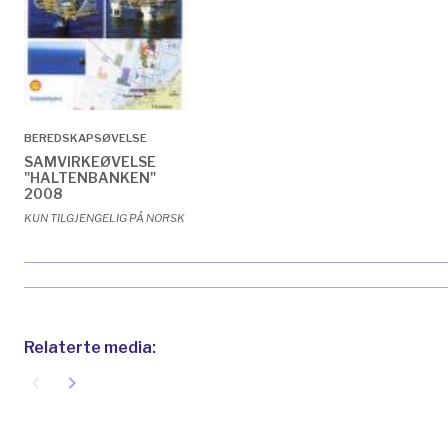
BEREDSKAPSØVELSE
SAMVIRKEØVELSE
"HALTENBANKEN"
2008
KUN TILGJENGELIG PÅ NORSK
Relaterte media:
navigate_before
navigate_next