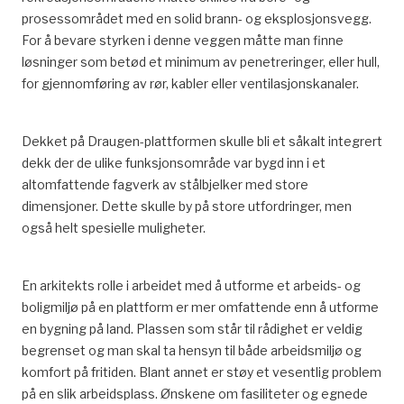
prosessområdet med en solid brann- og eksplosjonsvegg.
For å bevare styrken i denne veggen måtte man finne
løsninger som betød et minimum av penetreringer, eller hull,
for gjennomføring av rør, kabler eller ventilasjonskanaler.
Dekket på Draugen-plattformen skulle bli et såkalt integrert
dekk der de ulike funksjonsområde var bygd inn i et
altomfattende fagverk av stålbjelker med store
dimensjoner. Dette skulle by på store utfordringer, men
også helt spesielle muligheter.
En arkitekts rolle i arbeidet med å utforme et arbeids- og
boligmiljø på en plattform er mer omfattende enn å utforme
en bygning på land. Plassen som står til rådighet er veldig
begrenset og man skal ta hensyn til både arbeidsmiljø og
komfort på fritiden. Blant annet er støy et vesentlig problem
på en slik arbeidsplass. Ønskene om fasiliteter og egnede