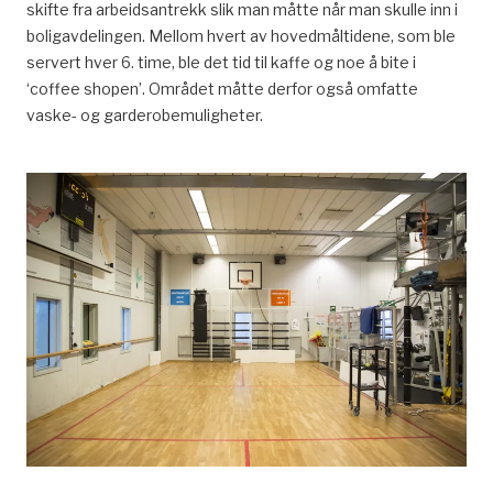
skifte fra arbeidsantrekk slik man måtte når man skulle inn i
boligavdelingen. Mellom hvert av hovedmåltidene, som ble
servert hver 6. time, ble det tid til kaffe og noe å bite i
‘coffee shopen’. Området måtte derfor også omfatte
vaske- og garderobemuligheter.
arkitektens rolle,