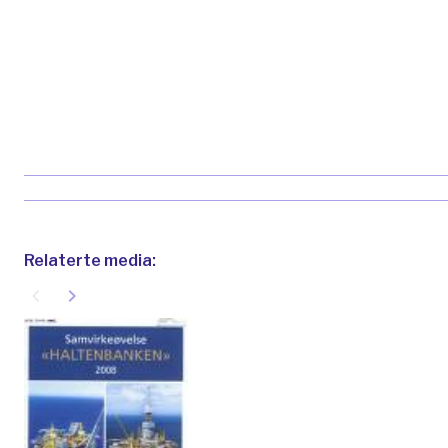
Relaterte media:
navigate_before
navigate_next