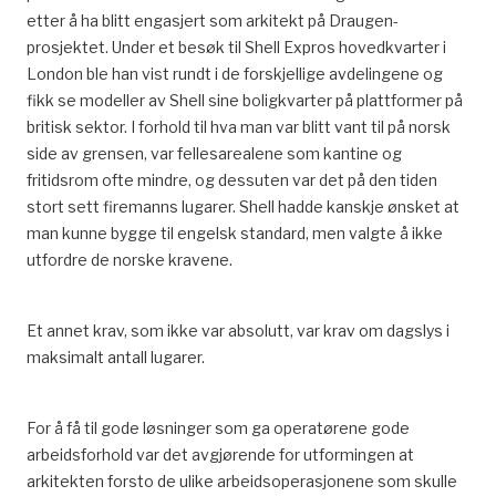
etter å ha blitt engasjert som arkitekt på Draugen-
prosjektet. Under et besøk til Shell Expros hovedkvarter i
London ble han vist rundt i de forskjellige avdelingene og
fikk se modeller av Shell sine boligkvarter på plattformer på
britisk sektor. I forhold til hva man var blitt vant til på norsk
side av grensen, var fellesarealene som kantine og
fritidsrom ofte mindre, og dessuten var det på den tiden
stort sett firemanns lugarer. Shell hadde kanskje ønsket at
man kunne bygge til engelsk standard, men valgte å ikke
utfordre de norske kravene.
Et annet krav, som ikke var absolutt, var krav om dagslys i
maksimalt antall lugarer.
For å få til gode løsninger som ga operatørene gode
arbeidsforhold var det avgjørende for utformingen at
arkitekten forsto de ulike arbeidsoperasjonene som skulle