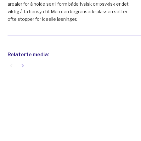
arealer for å holde seg i form både fysisk og psykisk er det
viktig å ta hensyn til. Men den begrensede plassen setter
ofte stopper for ideelle løsninger.
Relaterte media:
navigate_before
navigate_next