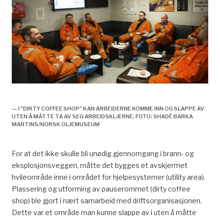
arkitektens rolle, skilt,
— I "DIRTY COFFEE SHOP" KAN ARBEIDERNE KOMME INN OG SLAPPE AV
UTEN Å MÅTTE TA AV SEG ARBEIDSKLÆRNE. FOTO: SHADÉ BARKA
MARTINS/NORSK OLJEMUSEUM
For at det ikke skulle bli unødig gjennomgang i brann- og
eksplosjonsveggen, måtte det bygges et avskjermet
hvileområde inne i området for hjelpesystemer (utility area).
Plassering og utforming av pauserommet (dirty coffee
shop) ble gjort i nært samarbeid med driftsorganisasjonen.
Dette var et område man kunne slappe av i uten å måtte