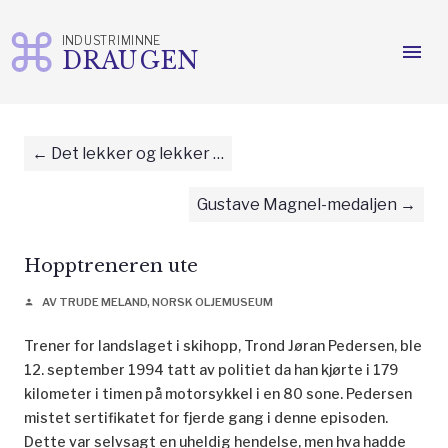
INDUSTRIMINNE
menu
DRAUGEN
Gå
til
innhold
Det lekker og lekker …
Gustave Magnel-medaljen
Hopptreneren ute
AV TRUDE MELAND, NORSK OLJEMUSEUM
person
Trener for landslaget i skihopp, Trond Jøran Pedersen, ble
12. september 1994 tatt av politiet da han kjørte i 179
kilometer i timen på motorsykkel i en 80 sone. Pedersen
mistet sertifikatet for fjerde gang i denne episoden.
Dette var selvsagt en uheldig hendelse, men hva hadde