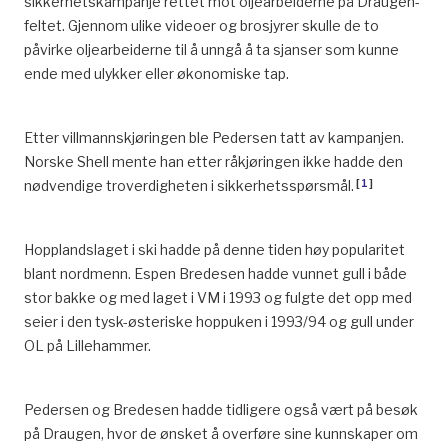
sikkerhetskampanje rettet mot oljearbeiderne på Draugen-
feltet. Gjennom ulike videoer og brosjyrer skulle de to
påvirke oljearbeiderne til å unngå å ta sjanser som kunne
ende med ulykker eller økonomiske tap.
Etter villmannskjøringen ble Pedersen tatt av kampanjen.
Norske Shell mente han etter råkjøringen ikke hadde den
[
1
]
nødvendige troverdigheten i sikkerhetsspørsmål.
Hopplandslaget i ski hadde på denne tiden høy popularitet
blant nordmenn. Espen Bredesen hadde vunnet gull i både
stor bakke og med laget i VM i 1993 og fulgte det opp med
seier i den tysk-østeriske hoppuken i 1993/94 og gull under
OL på Lillehammer.
Pedersen og Bredesen hadde tidligere også vært på besøk
på Draugen, hvor de ønsket å overføre sine kunnskaper om