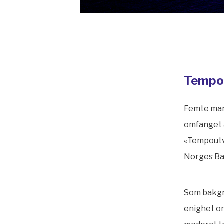
Tempo
Femte mars
omfanget 
«Tempout
Norges Ban
Som bakgru
enighet o