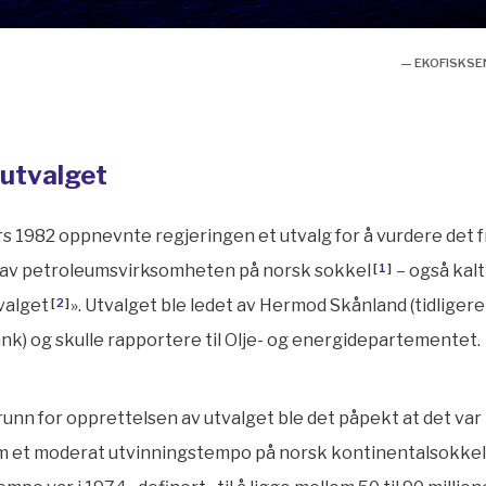
— EKOFISKSE
utvalget
 1982 oppnevnte regjeringen et utvalg for å vurdere det 
av petroleumsvirksomheten på norsk sokkel
[
1
]
– også kalt
valget
[
2
]
». Utvalget ble ledet av Hermod Skånland (tidligere 
k) og skulle rapportere til Olje- og energidepartementet.
nn for opprettelsen av utvalget ble det påpekt at det var 
m et moderat utvinningstempo på norsk kontinentalsokkel.