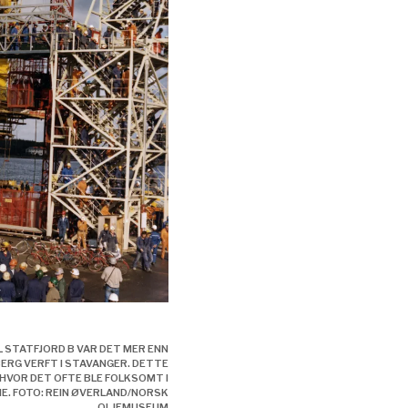
ksomheten,
L STATFJORD B VAR DET MER ENN
BERG VERFT I STAVANGER. DETTE
 HVOR DET OFTE BLE FOLKSOMT I
E. FOTO: REIN ØVERLAND/NORSK
OLJEMUSEUM