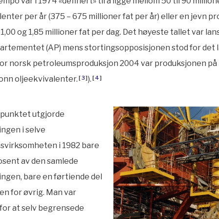
mpo var i 1974 «definert» til å ligge mellom 50 til 90 millio
lenter per år (375 – 675 millioner fat per år) eller en jevn p
1,00 og 1,85 millioner fat per dag. Det høyeste tallet var lan
rtementet (AP) mens stortingsopposisjonen stod for det la
for norsk petroleumsproduksjon 2004 var produksjonen på
tonn oljeekvivalenter.
[
3
]
).
[
4
]
spunktet utgjorde
ingen i selve
svirksomheten i 1982 bare
osent av den samlede
ingen, bare en førtiende del
ien for øvrig. Man var
for at selv begrensede