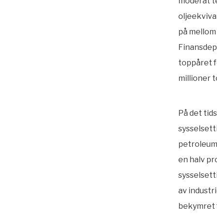
moderat te
oljeekviva
på mellom 
Finansdepa
toppåret 
millioner 
På det tid
sysselsett
petroleum
en halv pr
sysselsett
av industr
bekymret 