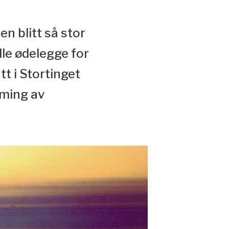
n blitt så stor
lle ødelegge for
t i Stortinget
rming av