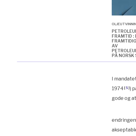
OLJEUTVINNI
PETROLEU
FRAMTID :
FRAMTIDI
AV
PETROLEU
PÅ NORSK
KUN TILGJENG
I mandatet 
1974
[
5
]
) 
gode og at
endringen
akseptabl