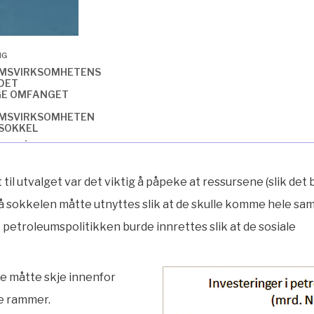
NG
MSVIRKSOMHETENS
 DET
GE OMFANGET
MSVIRKSOMHETEN
 SOKKEL
ELIG PÅ NORSK
til utvalget var det viktig å påpeke at ressursene (slik det b
på sokkelen måtte utnyttes slik at de skulle komme hele sam
 petroleumspolitikken burde innrettes slik at de sosiale
e måtte skje innenfor
e rammer.