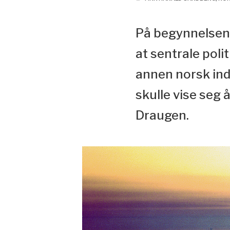
På begynnelsen a
at sentrale poli
annen norsk indu
skulle vise seg 
Draugen.