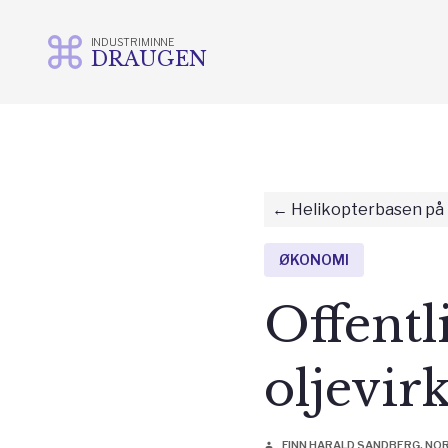
INDUSTRIMINNE
DRAUGEN
Gå
til
innhold
Helikopterbasen på
ØKONOMI
Offentl
oljevi
FINN HARALD SANDBERG, NO
person