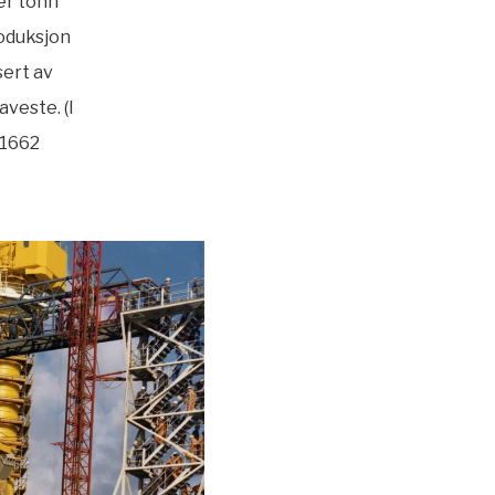
ner tonn
roduksjon
sert av
veste. (I
 1662