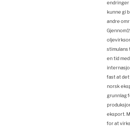
endringer 
kunne gi b
andre omr
Gjennom19
oljevirkso
stimulans t
en tid med 
internasjo
fast at det
norsk eks
grunnlag 
produksjo
eksport. M
for at vir