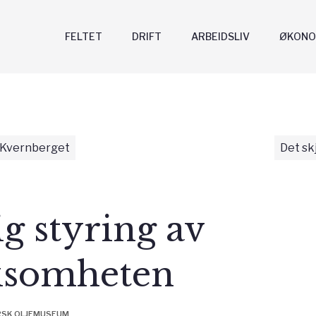
FELTET
DRIFT
ARBEIDSLIV
ØKONO
 Kvernberget
Det sk
ig styring av
rksomheten
RSK OLJEMUSEUM