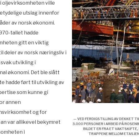
i oljevirksomheten ville
etydelige utslag innenfor
åder av norsk økonomi.
70-tallet hadde
mheten gitt en viktig
il deler av norsk næringsliv i
svak utvikling i
nal økonomi. Det ble slått
te hadde ført til utvikling av
pertise som kunne gi
for annen
Offentlig styring av oljevir
nsvirksomhet og for
— VED FERDIGSTILLING AV DEKKET TI
an var allikevel bekymret
3.000 PERSONER I ARBEID PÅ ROSEN
BILDET ER FRA ET VAKTSKIFTE,
ksomheten i
TRAPPENE MELLOM ETASJEN