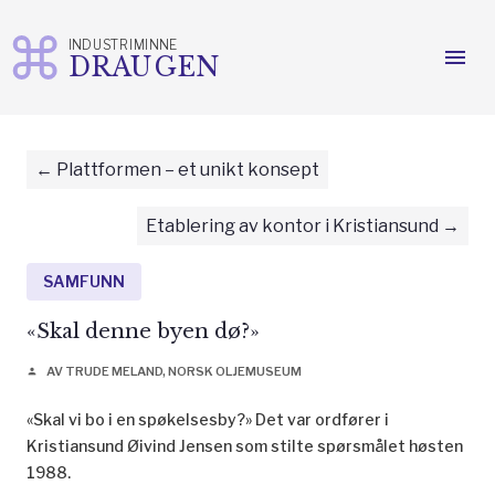
INDUSTRIMINNE
menu
DRAUGEN
Gå
til
innhold
Plattformen – et unikt konsept
Etablering av kontor i Kristiansund
SAMFUNN
«Skal denne byen dø?»
AV TRUDE MELAND, NORSK OLJEMUSEUM
person
«Skal vi bo i en spøkelsesby?» Det var ordfører i
Kristiansund Øivind Jensen som stilte spørsmålet høsten
1988.