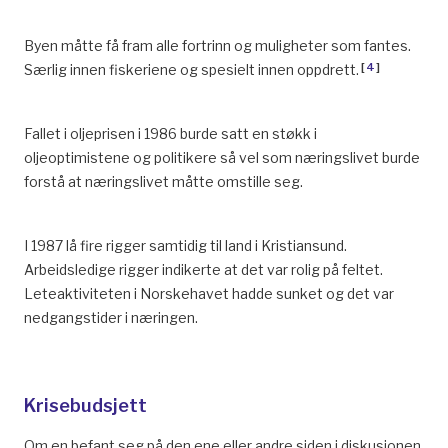
Byen måtte få fram alle fortrinn og muligheter som fantes.
[
4
]
Særlig innen fiskeriene og spesielt innen oppdrett.
Fallet i oljeprisen i 1986 burde satt en støkk i
oljeoptimistene og politikere så vel som næringslivet burde
forstå at næringslivet måtte omstille seg.
I 1987 lå fire rigger samtidig til land i Kristiansund.
Arbeidsledige rigger indikerte at det var rolig på feltet.
Leteaktiviteten i Norskehavet hadde sunket og det var
nedgangstider i næringen.
Krisebudsjett
Om en befant seg på den ene eller andre siden i diskusjonen