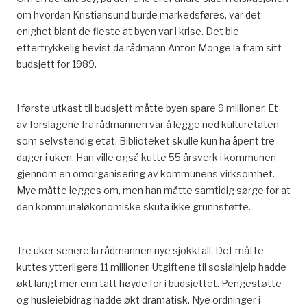
om hvordan Kristiansund burde markedsføres, var det
enighet blant de fleste at byen var i krise. Det ble
ettertrykkelig bevist da rådmann Anton Monge la fram sitt
budsjett for 1989.
I første utkast til budsjett måtte byen spare 9 millioner. Et
av forslagene fra rådmannen var å legge ned kulturetaten
som selvstendig etat. Biblioteket skulle kun ha åpent tre
dager i uken. Han ville også kutte 55 årsverk i kommunen
gjennom en omorganisering av kommunens virksomhet.
Mye måtte legges om, men han måtte samtidig sørge for at
den kommunaløkonomiske skuta ikke grunnstøtte.
Tre uker senere la rådmannen nye sjokktall. Det måtte
kuttes ytterligere 11 millioner. Utgiftene til sosialhjelp hadde
økt langt mer enn tatt høyde for i budsjettet. Pengestøtte
og husleiebidrag hadde økt dramatisk. Nye ordninger i