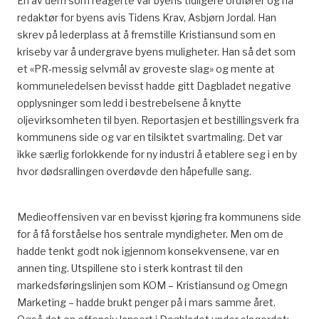
En av dem som reagerte var byens tidligere ordfører og nå
redaktør for byens avis Tidens Krav, Asbjørn Jordal. Han
skrev på lederplass at å fremstille Kristiansund som en
kriseby var å undergrave byens muligheter. Han så det som
et «PR-messig selvmål av groveste slag» og mente at
kommuneledelsen bevisst hadde gitt Dagbladet negative
opplysninger som ledd i bestrebelsene å knytte
oljevirksomheten til byen. Reportasjen et bestillingsverk fra
kommunens side og var en tilsiktet svartmaling. Det var
ikke særlig forlokkende for ny industri å etablere seg i en by
hvor dødsrallingen overdøvde den håpefulle sang.
Medieoffensiven var en bevisst kjøring fra kommunens side
for å få forståelse hos sentrale myndigheter. Men om de
hadde tenkt godt nok igjennom konsekvensene, var en
annen ting. Utspillene sto i sterk kontrast til den
markedsføringslinjen som KOM – Kristiansund og Omegn
Marketing – hadde brukt penger på i mars samme året.