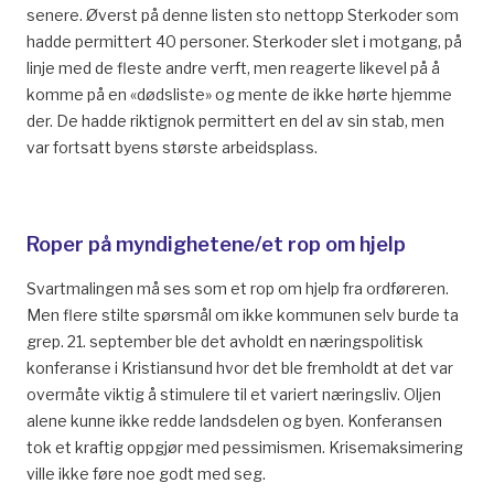
senere. Øverst på denne listen sto nettopp Sterkoder som
hadde permittert 40 personer. Sterkoder slet i motgang, på
linje med de fleste andre verft, men reagerte likevel på å
komme på en «dødsliste» og mente de ikke hørte hjemme
der. De hadde riktignok permittert en del av sin stab, men
var fortsatt byens største arbeidsplass.
Roper på myndighetene/et rop om hjelp
Svartmalingen må ses som et rop om hjelp fra ordføreren.
Men flere stilte spørsmål om ikke kommunen selv burde ta
grep. 21. september ble det avholdt en næringspolitisk
konferanse i Kristiansund hvor det ble fremholdt at det var
overmåte viktig å stimulere til et variert næringsliv. Oljen
alene kunne ikke redde landsdelen og byen. Konferansen
tok et kraftig oppgjør med pessimismen. Krisemaksimering
ville ikke føre noe godt med seg.