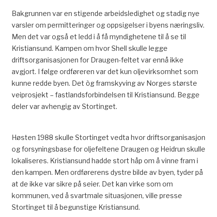
Bakgrunnen var en stigende arbeidsledighet og stadig nye
varsler om permitteringer og oppsigelser i byens næringsliv.
Men det var også et ledd i å få myndighetene til å se til
Kristiansund. Kampen om hvor Shell skulle legge
driftsorganisasjonen for Draugen-feltet var ennå ikke
avgjort. I følge ordføreren var det kun oljevirksomhet som
kunne redde byen. Det òg framskyving av Norges største
veiprosjekt – fastlandsforbindelsen til Kristiansund. Begge
deler var avhengig av Stortinget.
Høsten 1988 skulle Stortinget vedta hvor driftsorganisasjon
og forsyningsbase for oljefeltene Draugen og Heidrun skulle
lokaliseres. Kristiansund hadde stort håp om å vinne fram i
den kampen. Men ordførerens dystre bilde av byen, tyder på
at de ikke var sikre på seier. Det kan virke som om
kommunen, ved å svartmale situasjonen, ville presse
Stortinget til å begunstige Kristiansund.