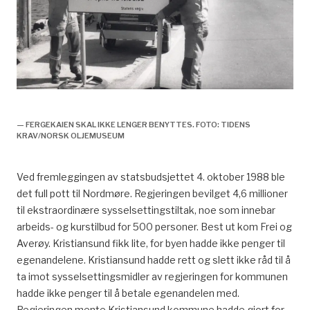
skal denne byen dø
— FERGEKAIEN SKAL IKKE LENGER BENYTTES. FOTO: TIDENS
KRAV/NORSK OLJEMUSEUM
Ved fremleggingen av statsbudsjettet 4. oktober 1988 ble
det full pott til Nordmøre. Regjeringen bevilget 4,6 millioner
til ekstraordinære sysselsettingstiltak, noe som innebar
arbeids- og kurstilbud for 500 personer. Best ut kom Frei og
Averøy. Kristiansund fikk lite, for byen hadde ikke penger til
egenandelene. Kristiansund hadde rett og slett ikke råd til å
ta imot sysselsettingsmidler av regjeringen for kommunen
hadde ikke penger til å betale egenandelen med.
Regjeringen mente Kristiansund kommune hadde gjort for