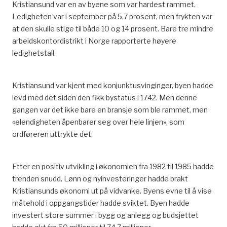
Kristiansund var en av byene som var hardest rammet.
Ledigheten var i september på 5,7 prosent, men frykten var
at den skulle stige til både 10 og 14 prosent. Bare tre mindre
arbeidskontordistrikt i Norge rapporterte høyere
ledighetstall.
Kristiansund var kjent med konjunktusvinginger, byen hadde
levd med det siden den fikk bystatus i 1742. Men denne
gangen var det ikke bare en bransje som ble rammet, men
«elendigheten åpenbarer seg over hele linjen», som
ordføreren uttrykte det.
Etter en positiv utvikling i økonomien fra 1982 til 1985 hadde
trenden snudd. Lønn og nyinvesteringer hadde brakt
Kristiansunds økonomi ut på vidvanke. Byens evne til å vise
måtehold i oppgangstider hadde sviktet. Byen hadde
investert store summer i bygg og anlegg og budsjettet