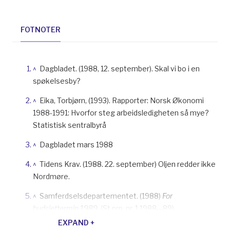
FOTNOTER
^
Dagbladet. (1988, 12. september). Skal vi bo i en
spøkelsesby?
^
Eika, Torbjørn, (1993). Rapporter: Norsk Økonomi
1988-1991: Hvorfor steg arbeidsledigheten så mye?
Statistisk sentralbyrå
^
Dagbladet mars 1988
^
Tidens Krav. (1988. 22. september) Oljen redder ikke
Nordmøre.
^
Samferdselsdepartementet. (1988)
For
budsjettermin 1989.
(St.prp. nr. 1 1988—89).
EXPAND +
^
Tidens Krav 29. desember 1988 «– Harde tider, men