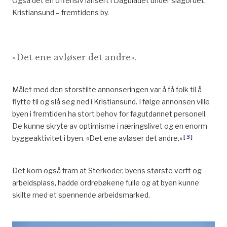
Også det en offensiv lansert i Dagbladet under slagordet:
Kristiansund – fremtidens by.
«Det ene avløser det andre».
Målet med den storstilte annonseringen var å få folk til å
flytte til og slå seg ned i Kristiansund. I følge annonsen ville
byen i fremtiden ha stort behov for fagutdannet personell.
De kunne skryte av optimisme i næringslivet og en enorm
[
3
]
byggeaktivitet i byen. «Det ene avløser det andre.»
Det kom også fram at Sterkoder, byens største verft og
arbeidsplass, hadde ordrebøkene fulle og at byen kunne
skilte med et spennende arbeidsmarked.