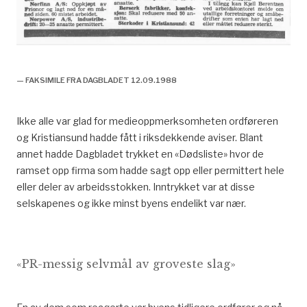
skal denne byen dø, avis, faksimile,
— FAKSIMILE FRA DAGBLADET 12.09.1988
Ikke alle var glad for medieoppmerksomheten ordføreren
og Kristiansund hadde fått i riksdekkende aviser. Blant
annet hadde Dagbladet trykket en «Dødsliste» hvor de
ramset opp firma som hadde sagt opp eller permittert hele
eller deler av arbeidsstokken. Inntrykket var at disse
selskapenes og ikke minst byens endelikt var nær.
«PR-messig selvmål av groveste slag»