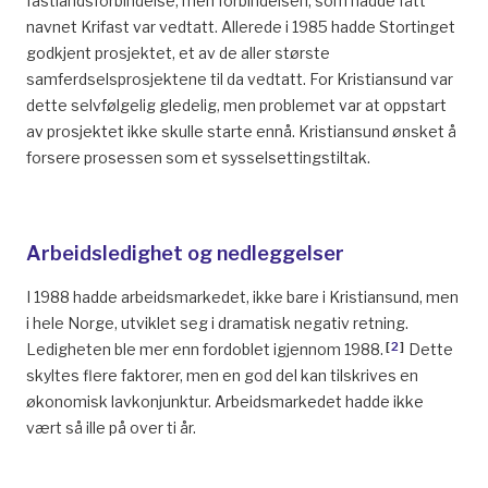
fastlandsforbindelse, men forbindelsen, som hadde fått
navnet Krifast var vedtatt. Allerede i 1985 hadde Stortinget
godkjent prosjektet, et av de aller største
samferdselsprosjektene til da vedtatt. For Kristiansund var
dette selvfølgelig gledelig, men problemet var at oppstart
av prosjektet ikke skulle starte ennå. Kristiansund ønsket å
forsere prosessen som et sysselsettingstiltak.
Arbeidsledighet og nedleggelser
I 1988 hadde arbeidsmarkedet, ikke bare i Kristiansund, men
i hele Norge, utviklet seg i dramatisk negativ retning.
[
2
]
Ledigheten ble mer enn fordoblet igjennom 1988.
Dette
skyltes flere faktorer, men en god del kan tilskrives en
økonomisk lavkonjunktur. Arbeidsmarkedet hadde ikke
vært så ille på over ti år.