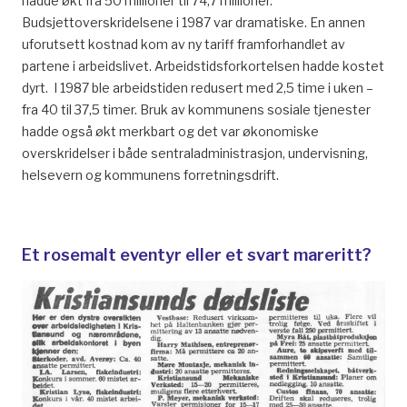
hadde økt fra 50 millioner til 74,7 millioner.
Budsjettoverskridelsene i 1987 var dramatiske. En annen
uforutsett kostnad kom av ny tariff framforhandlet av
partene i arbeidslivet. Arbeidstidsforkortelsen hadde kostet
dyrt. I 1987 ble arbeidstiden redusert med 2,5 time i uken –
fra 40 til 37,5 timer. Bruk av kommunens sosiale tjenester
hadde også økt merkbart og det var økonomiske
overskridelser i både sentraladministrasjon, undervisning,
helsevern og kommunens forretningsdrift.
Et rosemalt eventyr eller et svart mareritt?