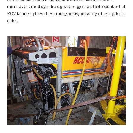
rammeverk med sylindre og wirere gjorde at løftepunktet til
ROV kunne flyttes i best mulig posisjon før og etter dykk på
dekk.
Scorpio ble brukt til rov-arbeid inni draugen.