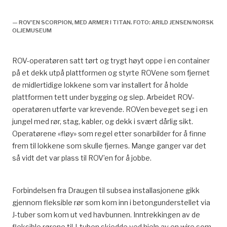
Foto: NOM
— ROV'EN SCORPION, MED ARMER I TITAN. FOTO: ARILD JENSEN/NORSK
OLJEMUSEUM
ROV-operatøren satt tørt og trygt høyt oppe i en container
på et dekk utpå plattformen og styrte ROVene som fjernet
de midlertidige lokkene som var installert for å holde
plattformen tett under bygging og slep. Arbeidet ROV-
operatøren utførte var krevende. ROVen beveget seg i en
jungel med rør, stag, kabler, og dekk i svært dårlig sikt.
Operatørene «fløy» som regel etter sonarbilder for å finne
frem til lokkene som skulle fjernes. Mange ganger var det
så vidt det var plass til ROV’en for å jobbe.
Forbindelsen fra Draugen til subsea installasjonene gikk
gjennom fleksible rør som kom inn i betongunderstellet via
J-tuber som kom ut ved havbunnen. Inntrekkingen av de
fleksible rørene til J-tuben skjedde ved hjelp av en wire som