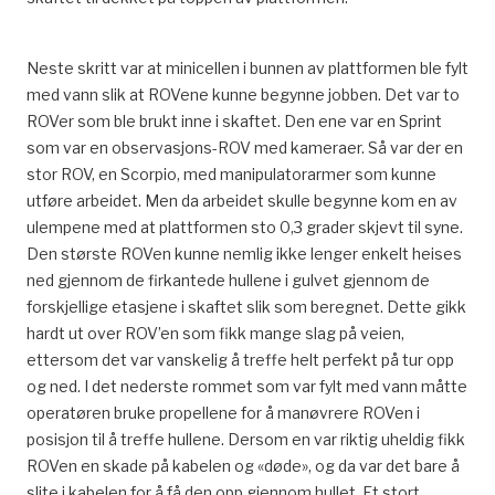
Neste skritt var at minicellen i bunnen av plattformen ble fylt
med vann slik at ROVene kunne begynne jobben. Det var to
ROVer som ble brukt inne i skaftet. Den ene var en Sprint
som var en observasjons-ROV med kameraer. Så var der en
stor ROV, en Scorpio, med manipulatorarmer som kunne
utføre arbeidet. Men da arbeidet skulle begynne kom en av
ulempene med at plattformen sto 0,3 grader skjevt til syne.
Den største ROVen kunne nemlig ikke lenger enkelt heises
ned gjennom de firkantede hullene i gulvet gjennom de
forskjellige etasjene i skaftet slik som beregnet. Dette gikk
hardt ut over ROV’en som fikk mange slag på veien,
ettersom det var vanskelig å treffe helt perfekt på tur opp
og ned. I det nederste rommet som var fylt med vann måtte
operatøren bruke propellene for å manøvrere ROVen i
posisjon til å treffe hullene. Dersom en var riktig uheldig fikk
ROVen en skade på kabelen og «døde», og da var det bare å
slite i kabelen for å få den opp gjennom hullet. Et stort