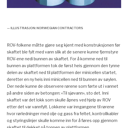
Celler og innvendige rør i Draugen. Illustrasjon:
Norsk Oljemuseum.
— ILLUSTRASJON: NORWEGIAN CONTRACTORS
ROV-folkene måtte gjøre seg kjent med konstruksjonen før
skaftet ble fylt med vann slik at de senere kunne fjernstyre
ROV-ene nedi bunnen av skaftet. For å komme ned til
bunnen av plattformen tok de først heis gjennom den tynne
delen av skaftet ned til plattformen der minicellen startet,
deretter en ny heis inni minicellen ned til bunnen av søylen.
Der nede kunne de observere rørene som førte ut i vannet
på andre siden av betongen: «Til sjøvann», sto det. Inni
skaftet var det lokk som skulle åpnes ved hjelp av ROV
etter det var vannfylt. Lokkene var inngangene til rørene
hvor rørledninger med olje og gass fra feltet, kontrollkabler
og styringslinjer skulle komme inn for å føres opp gjennom
skaftet til dekket på toppen av plattformen.