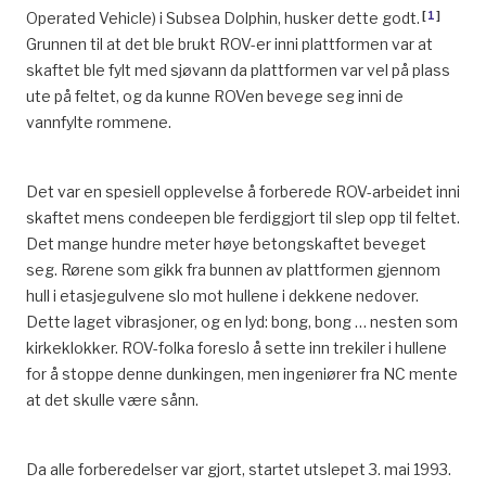
[
1
]
Operated Vehicle) i Subsea Dolphin, husker dette godt.
Grunnen til at det ble brukt ROV-er inni plattformen var at
skaftet ble fylt med sjøvann da plattformen var vel på plass
ute på feltet, og da kunne ROVen bevege seg inni de
vannfylte rommene.
Det var en spesiell opplevelse å forberede ROV-arbeidet inni
skaftet mens condeepen ble ferdiggjort til slep opp til feltet.
Det mange hundre meter høye betongskaftet beveget
seg. Rørene som gikk fra bunnen av plattformen gjennom
hull i etasjegulvene slo mot hullene i dekkene nedover.
Dette laget vibrasjoner, og en lyd: bong, bong … nesten som
kirkeklokker. ROV-folka foreslo å sette inn trekiler i hullene
for å stoppe denne dunkingen, men ingeniører fra NC mente
at det skulle være sånn.
Da alle forberedelser var gjort, startet utslepet 3. mai 1993.