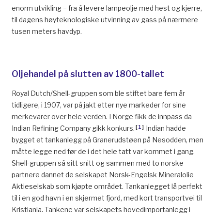
enorm utvikling – fra å levere lampeolje med hest og kjerre,
til dagens høyteknologiske utvinning av gass på nærmere
tusen meters havdyp.
Oljehandel på slutten av 1800-tallet
Royal Dutch/Shell-gruppen som ble stiftet bare fem år
tidligere, i 1907, var på jakt etter nye markeder for sine
merkevarer over hele verden. I Norge fikk de innpass da
[
1
]
Indian Refining Company gikk konkurs.
Indian hadde
bygget et tankanlegg på Granerudstøen på Nesodden, men
måtte legge ned før de i det hele tatt var kommet i gang.
Shell-gruppen så sitt snitt og sammen med to norske
partnere dannet de selskapet Norsk-Engelsk Mineralolie
Aktieselskab som kjøpte området. Tankanlegget lå perfekt
til i en god havn i en skjermet fjord, med kort transportvei til
Kristiania. Tankene var selskapets hovedimportanlegg i