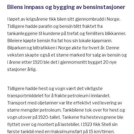
Bilens innpass og bygging av bensinstasjoner
I løpet av krigsårene fikk bilen sitt gjennombrudd i Norge.
Tidligere hadde parafin og bensin blitt fraktet fra
tankanleggene til kundene på trefat og femliters blikkanner.
Bileiere kjøpte bensin fra fat hos sin lokale kjøpmann.
Bilparken og biltrafikken i Norge økte for hvert år. Denne
veksten skapte også et større marked for salg av bensin og
i årene etter 1920 ble det i gjennomsnitt bygget 20 nye
stasjoner årlig.
Tidligere hadde hest og vogn vært det viktigste
transportmiddelet for å frakte petroleum i innlandet.
Transport med oljetønner var lite effektivt ved levering av
større mengder petroleum. Tankbilene tok over for hest og
vogn utover på 1920-tallet. Tankene fra hestevognene ble
flyttet over og montert på lastebiler. I 1923 fikk Shell sin
første tankbil med en maksimumsfart på 15 km/timen.