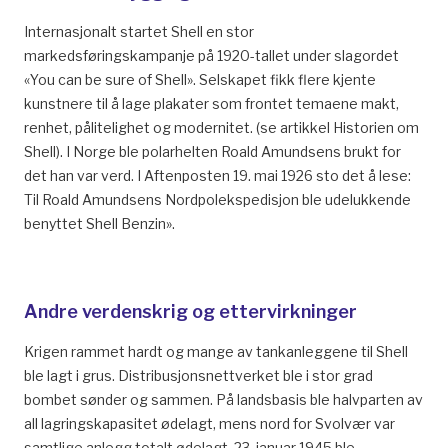
Internasjonalt startet Shell en stor
markedsføringskampanje på 1920-tallet under slagordet
«You can be sure of Shell». Selskapet fikk flere kjente
kunstnere til å lage plakater som frontet temaene makt,
renhet, pålitelighet og modernitet. (se artikkel Historien om
Shell). I Norge ble polarhelten Roald Amundsens brukt for
det han var verd. I Aftenposten 19. mai 1926 sto det å lese:
Til Roald Amundsens Nordpolekspedisjon ble udelukkende
benyttet Shell Benzin».
Andre verdenskrig og ettervirkninger
Krigen rammet hardt og mange av tankanleggene til Shell
ble lagt i grus. Distribusjonsnettverket ble i stor grad
bombet sønder og sammen. På landsbasis ble halvparten av
all lagringskapasitet ødelagt, mens nord for Svolvær var
samtlige anlegg totalt ødelagt. 23. januar 1945 ble