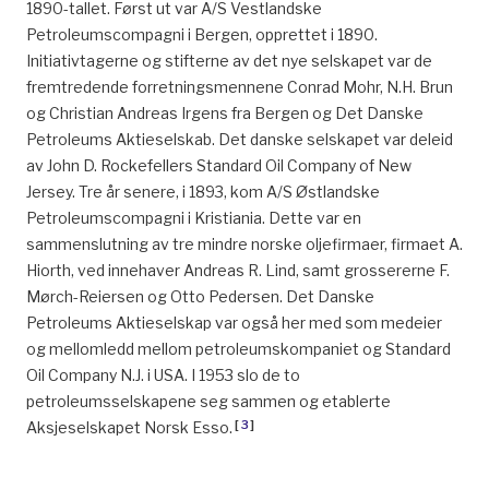
1890-tallet. Først ut var A/S Vestlandske
Petroleumscompagni i Bergen, opprettet i 1890.
Initiativtagerne og stifterne av det nye selskapet var de
fremtredende forretningsmennene Conrad Mohr, N.H. Brun
og Christian Andreas Irgens fra Bergen og Det Danske
Petroleums Aktieselskab. Det danske selskapet var deleid
av John D. Rockefellers Standard Oil Company of New
Jersey. Tre år senere, i 1893, kom A/S Østlandske
Petroleumscompagni i Kristiania. Dette var en
sammenslutning av tre mindre norske oljefirmaer, firmaet A.
Hiorth, ved innehaver Andreas R. Lind, samt grossererne F.
Mørch-Reiersen og Otto Pedersen. Det Danske
Petroleums Aktieselskap var også her med som medeier
og mellomledd mellom petroleumskompaniet og Standard
Oil Company N.J. i USA. I 1953 slo de to
petroleumsselskapene seg sammen og etablerte
[
3
]
Aksjeselskapet Norsk Esso.