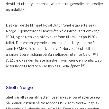
destillert ulike typer bensin, white spirit, gassolje, smøreoljer
[
7
]
og asfalt.
Det var i dette klimaet Royal Dutch/Shell etablerte seg i
Norge. Oljemotoren til fiskeflåten ble introdusert omkring
1904, og bruken var i stor vekst fram til krakket på 1920-
tallet. Det var en gryende interesse for bil, og samme år
som NEMAK ble etablert, ble også Norges første billøp
[
8
]
arrangert på en isbane på Bunnefjorden utenfor Oslo.
I
1912 ble også den første norske flyvningen gjennomført, 25
[
9
]
år før landets første sivile flyplass, Sola, åpnet.
Shell i Norge
Shell var altså på jakt etter nye markeder og etablerte seg
på Granerudstøen på Nesodden i 1912 som Norsk-Engelsk
Mineralolie Aktieselskab (NEMAK). Første del av historien