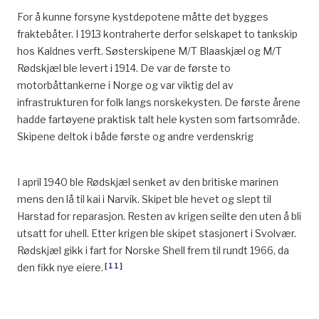
For å kunne forsyne kystdepotene måtte det bygges
fraktebåter. I 1913 kontraherte derfor selskapet to tankskip
hos Kaldnes verft. Søsterskipene M/T Blaaskjæl og M/T
Rødskjæl ble levert i 1914. De var de første to
motorbåttankerne i Norge og var viktig del av
infrastrukturen for folk langs norskekysten. De første årene
hadde fartøyene praktisk talt hele kysten som fartsområde.
Skipene deltok i både første og andre verdenskrig
I april 1940 ble Rødskjæl senket av den britiske marinen
mens den lå til kai i Narvik. Skipet ble hevet og slept til
Harstad for reparasjon. Resten av krigen seilte den uten å bli
utsatt for uhell. Etter krigen ble skipet stasjonert i Svolvær.
Rødskjæl gikk i fart for Norske Shell frem til rundt 1966, da
[
11
]
den fikk nye eiere.