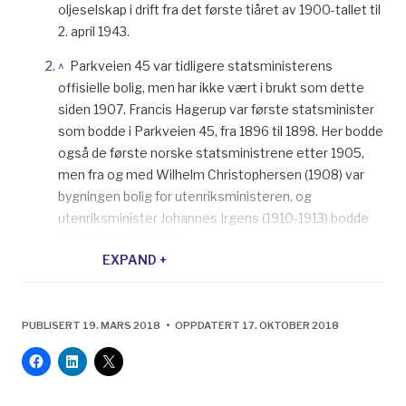
oljeselskap i drift fra det første tiåret av 1900-tallet til
2. april 1943.
^
Parkveien 45 var tidligere statsministerens
offisielle bolig, men har ikke vært i brukt som dette
siden 1907. Francis Hagerup var første statsminister
som bodde i Parkveien 45, fra 1896 til 1898. Her bodde
også de første norske statsministrene etter 1905,
men fra og med Wilhelm Christophersen (1908) var
bygningen bolig for utenriksministeren, og
utenriksminister Johannes Irgens (1910-1913) bodde
her i hele sin periode.
EXPAND +
^
Arkivverket, «ExxonMobil 120 år» på arkivverkets
nettsider:
http://www.arkivverket.no/arkivverket/Arkivverket/Stava
PUBLISERT 19. MARS 2018 • OPPDATERT 17. OKTOBER 2018
Norge-120-aar/Vestlandske-og-OEstlandske-
Petroleumscompagni. (publisert 3.5.2017, lastet ned
9.1.2018)