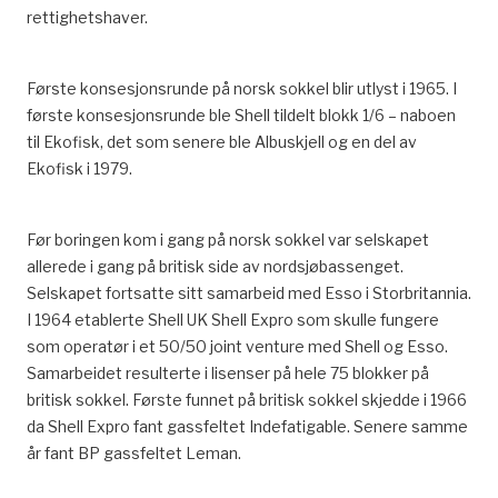
rettighetshaver.
Første konsesjonsrunde på norsk sokkel blir utlyst i 1965. I
første konsesjonsrunde ble Shell tildelt blokk 1/6 – naboen
til Ekofisk, det som senere ble Albuskjell og en del av
Ekofisk i 1979.
Før boringen kom i gang på norsk sokkel var selskapet
allerede i gang på britisk side av nordsjøbassenget.
Selskapet fortsatte sitt samarbeid med Esso i Storbritannia.
I 1964 etablerte Shell UK Shell Expro som skulle fungere
som operatør i et 50/50 joint venture med Shell og Esso.
Samarbeidet resulterte i lisenser på hele 75 blokker på
britisk sokkel. Første funnet på britisk sokkel skjedde i 1966
da Shell Expro fant gassfeltet Indefatigable. Senere samme
år fant BP gassfeltet Leman.