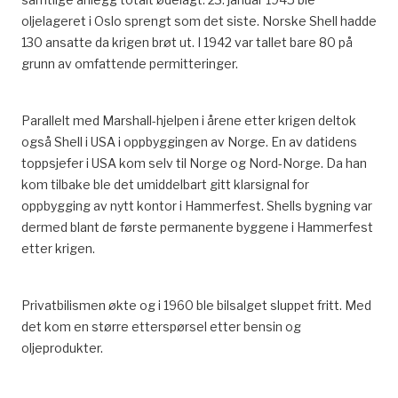
oljelageret i Oslo sprengt som det siste. Norske Shell hadde
130 ansatte da krigen brøt ut. I 1942 var tallet bare 80 på
grunn av omfattende permitteringer.
Parallelt med Marshall-hjelpen i årene etter krigen deltok
også Shell i USA i oppbyggingen av Norge. En av datidens
toppsjefer i USA kom selv til Norge og Nord-Norge. Da han
kom tilbake ble det umiddelbart gitt klarsignal for
oppbygging av nytt kontor i Hammerfest. Shells bygning var
dermed blant de første permanente byggene i Hammerfest
etter krigen.
Privatbilismen økte og i 1960 ble bilsalget sluppet fritt. Med
det kom en større etterspørsel etter bensin og
oljeprodukter.