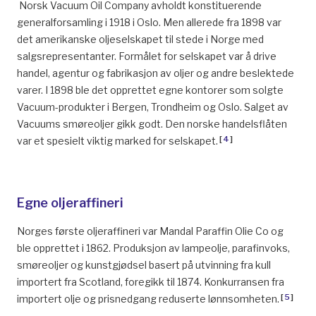
Norsk Vacuum Oil Company avholdt konstituerende
generalforsamling i 1918 i Oslo. Men allerede fra 1898 var
det amerikanske oljeselskapet til stede i Norge med
salgsrepresentanter. Formålet for selskapet var å drive
handel, agentur og fabrikasjon av oljer og andre beslektede
varer. I 1898 ble det opprettet egne kontorer som solgte
Vacuum-produkter i Bergen, Trondheim og Oslo. Salget av
Vacuums smøreoljer gikk godt. Den norske handelsflåten
[
4
]
var et spesielt viktig marked for selskapet.
Egne oljeraffineri
Norges første oljeraffineri var Mandal Paraffin Olie Co og
ble opprettet i 1862. Produksjon av lampeolje, parafinvoks,
smøreoljer og kunstgjødsel basert på utvinning fra kull
importert fra Scotland, foregikk til 1874. Konkurransen fra
[
5
]
importert olje og prisnedgang reduserte lønnsomheten.