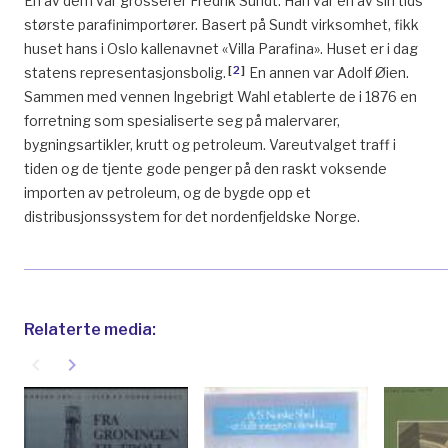
En av dem var grosserer Fredrik Sundt. Han var en av sin tids
største parafinimportører. Basert på Sundt virksomhet, fikk
huset hans i Oslo kallenavnet «Villa Parafina». Huset er i dag
[
2
]
statens representasjonsbolig.
En annen var Adolf Øien.
Sammen med vennen Ingebrigt Wahl etablerte de i 1876 en
forretning som spesialiserte seg på malervarer,
bygningsartikler, krutt og petroleum. Vareutvalget traff i
tiden og de tjente gode penger på den raskt voksende
importen av petroleum, og de bygde opp et
distribusjonssystem for det nordenfjeldske Norge.
Relaterte media:
navigate_before
navigate_next