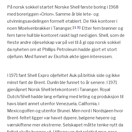
På norsk sokkel startet Norske Shell første boring i 1968
med boreriggen «Orion». Samme år ble lete- og
utvinningsavdelingen formelt etablert. De fikk kontorer i
[
13
]
noen Moelvenbrakker i Tananger.
Etter fem brønner og
fem tørre hull ble kontoret raskt lagt ned igjen. Shell, som de
fleste andre oljeselskap var på vei til å gi opp norsk sokkel
da nyheten om at Phillips Petroleum hadde gjort et stort
oljefunn. Med funnet av Ekofisk økte igjen interessen.
I 1971 fant Shell Expro oljefeltet Auk på britisk side og ikke
minst fant de Brent. Dunlin ble funnet to år senere. I 1971
gjenåpnet Norsk Shell letekontoret i Tananger. Royal
Dutch/Shell hadde lang erfaring med leting og produksjon til
havs blant annet utenfor Venezuela, California, i
Mexicogolfen og utenfor Brunei. Men nord i Nordsjøen hvor
Brent-feltet ligger var havet dypere, bølgene høyere og
værskiftene mer ekstreme. Selskapet måtte tenke nytt da
feltet skulle bygges ut. I tillegg var det relativt mye gass