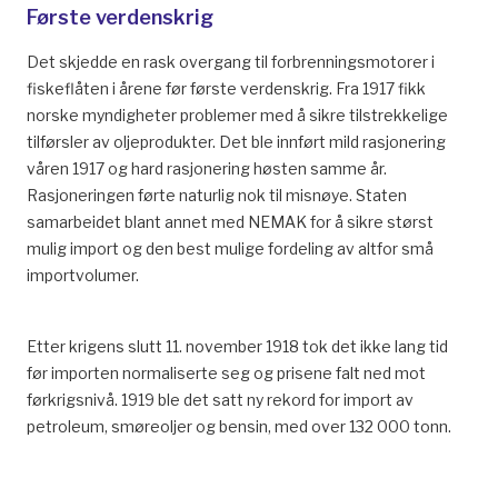
Første verdenskrig
Det skjedde en rask overgang til forbrenningsmotorer i
fiskeflåten i årene før første verdenskrig. Fra 1917 fikk
norske myndigheter problemer med å sikre tilstrekkelige
tilførsler av oljeprodukter. Det ble innført mild rasjonering
våren 1917 og hard rasjonering høsten samme år.
Rasjoneringen førte naturlig nok til misnøye. Staten
samarbeidet blant annet med NEMAK for å sikre størst
mulig import og den best mulige fordeling av altfor små
importvolumer.
Etter krigens slutt 11. november 1918 tok det ikke lang tid
før importen normaliserte seg og prisene falt ned mot
førkrigsnivå. 1919 ble det satt ny rekord for import av
petroleum, smøreoljer og bensin, med over 132 000 tonn.