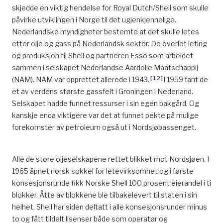
skjedde en viktig hendelse for Royal Dutch/Shell som skulle
påvirke utviklingen i Norge til det ugjenkjennelige.
Nederlandske myndigheter bestemte at det skulle letes
etter olje og gass på Nederlandsk sektor. De overlot leting
og produksjon til Shell og partneren Esso som arbeidet
sammen i selskapet Nederlandse Aardolie Maatschappij
[
12
]
(NAM). NAM var opprettet allerede i 1943.
I 1959 fant de
et av verdens største gassfelt i Groningen i Nederland.
Selskapet hadde funnet ressurser i sin egen bakgård. Og
kanskje enda viktigere var det at funnet pekte på mulige
forekomster av petroleum også ut i Nordsjøbassenget.
Alle de store oljeselskapene rettet blikket mot Nordsjøen. I
1965 åpnet norsk sokkel for letevirksomhet og i første
konsesjonsrunde fikk Norske Shell 100 prosent eierandel i ti
blokker. Åtte av blokkene ble tilbakelevert til staten i sin
helhet. Shell har siden deltatt i alle konsesjonsrunder minus
to og fått tildelt lisenser både som operatør og