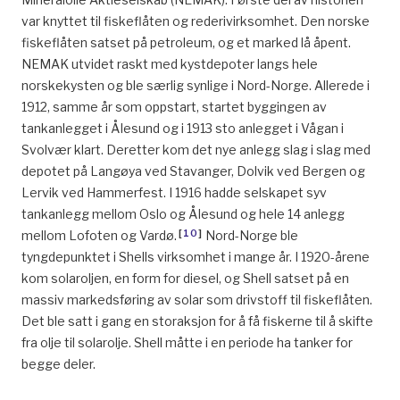
var knyttet til fiskeflåten og rederivirksomhet. Den norske
fiskeflåten satset på petroleum, og et marked lå åpent.
NEMAK utvidet raskt med kystdepoter langs hele
norskekysten og ble særlig synlige i Nord-Norge. Allerede i
1912, samme år som oppstart, startet byggingen av
tankanlegget i Ålesund og i 1913 sto anlegget i Vågan i
Svolvær klart. Deretter kom det nye anlegg slag i slag med
depotet på Langøya ved Stavanger, Dolvik ved Bergen og
Lervik ved Hammerfest. I 1916 hadde selskapet syv
tankanlegg mellom Oslo og Ålesund og hele 14 anlegg
[
10
]
mellom Lofoten og Vardø.
Nord-Norge ble
tyngdepunktet i Shells virksomhet i mange år. I 1920-årene
kom solaroljen, en form for diesel, og Shell satset på en
massiv markedsføring av solar som drivstoff til fiskeflåten.
Det ble satt i gang en storaksjon for å få fiskerne til å skifte
fra olje til solarolje. Shell måtte i en periode ha tanker for
begge deler.