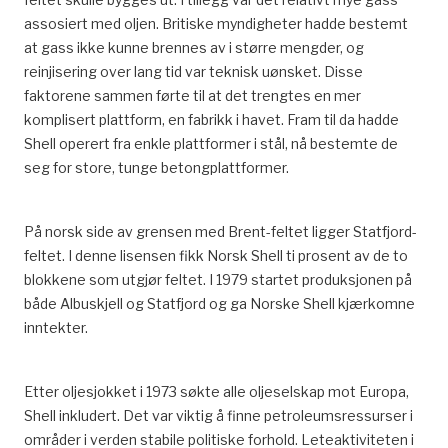
assosiert med oljen. Britiske myndigheter hadde bestemt
at gass ikke kunne brennes av i større mengder, og
reinjisering over lang tid var teknisk uønsket. Disse
faktorene sammen førte til at det trengtes en mer
komplisert plattform, en fabrikk i havet. Fram til da hadde
Shell operert fra enkle plattformer i stål, nå bestemte de
seg for store, tunge betongplattformer.
På norsk side av grensen med Brent-feltet ligger Statfjord-
feltet. I denne lisensen fikk Norsk Shell ti prosent av de to
blokkene som utgjør feltet. I 1979 startet produksjonen på
både Albuskjell og Statfjord og ga Norske Shell kjærkomne
inntekter.
Etter oljesjokket i 1973 søkte alle oljeselskap mot Europa,
Shell inkludert. Det var viktig å finne petroleumsressurser i
områder i verden stabile politiske forhold. Leteaktiviteten i