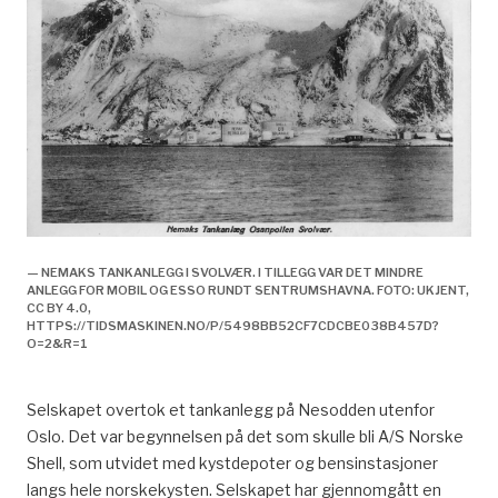
— NEMAKS TANKANLEGG I SVOLVÆR. I TILLEGG VAR DET MINDRE
ANLEGG FOR MOBIL OG ESSO RUNDT SENTRUMSHAVNA. FOTO: UKJENT,
CC BY 4.0,
HTTPS://TIDSMASKINEN.NO/P/5498BB52CF7CDCBE038B457D?
O=2&R=1
Selskapet overtok et tankanlegg på Nesodden utenfor
Oslo. Det var begynnelsen på det som skulle bli A/S Norske
Shell, som utvidet med kystdepoter og bensinstasjoner
langs hele norskekysten. Selskapet har gjennomgått en