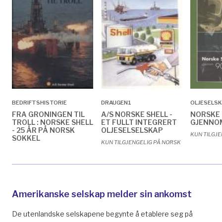
BEDRIFTSHISTORIE
DRAUGEN1
OLJESELS
FRA GRONINGEN TIL
A/S NORSKE SHELL -
NORSKE 
TROLL : NORSKE SHELL
ET FULLT INTEGRERT
GJENNO
- 25 ÅR PÅ NORSK
OLJESELSELSKAP
KUN TILGJ
SOKKEL
KUN TILGJENGELIG PÅ NORSK
Amerikanske selskap melder sin ankomst
De utenlandske selskapene begynte å etablere seg på