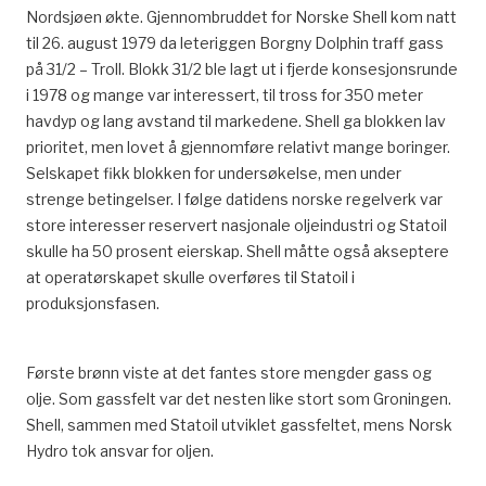
Nordsjøen økte. Gjennombruddet for Norske Shell kom natt
til 26. august 1979 da leteriggen Borgny Dolphin traff gass
på 31/2 – Troll. Blokk 31/2 ble lagt ut i fjerde konsesjonsrunde
i 1978 og mange var interessert, til tross for 350 meter
havdyp og lang avstand til markedene. Shell ga blokken lav
prioritet, men lovet å gjennomføre relativt mange boringer.
Selskapet fikk blokken for undersøkelse, men under
strenge betingelser. I følge datidens norske regelverk var
store interesser reservert nasjonale oljeindustri og Statoil
skulle ha 50 prosent eierskap. Shell måtte også akseptere
at operatørskapet skulle overføres til Statoil i
produksjonsfasen.
Første brønn viste at det fantes store mengder gass og
olje. Som gassfelt var det nesten like stort som Groningen.
Shell, sammen med Statoil utviklet gassfeltet, mens Norsk
Hydro tok ansvar for oljen.