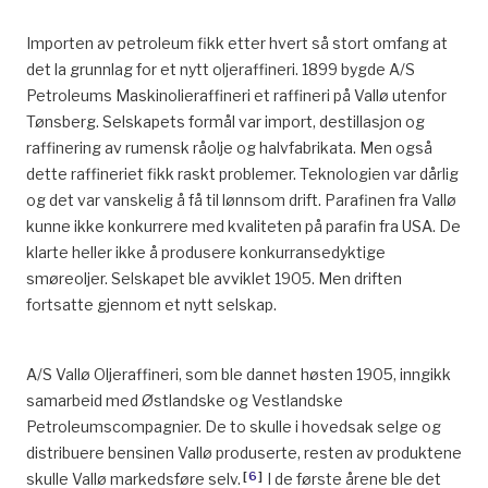
Importen av petroleum fikk etter hvert så stort omfang at
det la grunnlag for et nytt oljeraffineri. 1899 bygde A/S
Petroleums Maskinolieraffineri et raffineri på Vallø utenfor
Tønsberg. Selskapets formål var import, destillasjon og
raffinering av rumensk råolje og halvfabrikata. Men også
dette raffineriet fikk raskt problemer. Teknologien var dårlig
og det var vanskelig å få til lønnsom drift. Parafinen fra Vallø
kunne ikke konkurrere med kvaliteten på parafin fra USA. De
klarte heller ikke å produsere konkurransedyktige
smøreoljer. Selskapet ble avviklet 1905. Men driften
fortsatte gjennom et nytt selskap.
A/S Vallø Oljeraffineri, som ble dannet høsten 1905, inngikk
samarbeid med Østlandske og Vestlandske
Petroleumscompagnier. De to skulle i hovedsak selge og
distribuere bensinen Vallø produserte, resten av produktene
[
6
]
skulle Vallø markedsføre selv.
I de første årene ble det